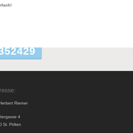
nfach!
352429
resse:
 Herbert Riemer
stergasse 4
 St. Pölten